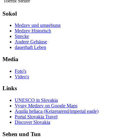
Toerist Steuer
Sokol
Medzev und umgebung
Medzev Historisch
Strecke
Andere Gehäuse
dauerhaft Leben
Media
Foto's
Video's
Links
UNESCO in Slovakia
Vysny Medzev on Google Maps
Aquila heliaca (Keizerarend/imperial eagle)
Portal Slovakia Travel
Discover Slovakia
Sehen und Tun