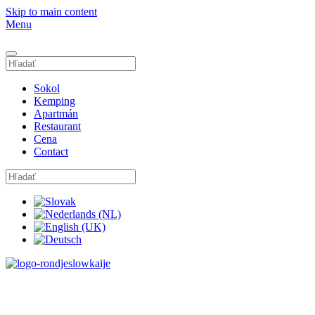
Skip to main content
Menu
Sokol
Kemping
Apartmán
Restaurant
Cena
Contact