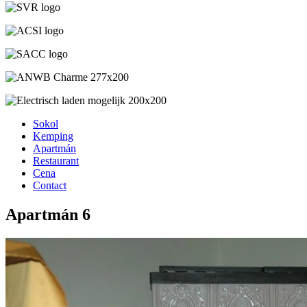
Sokol
Kemping
Apartmán
Restaurant
Cena
Contact
Apartmán 6