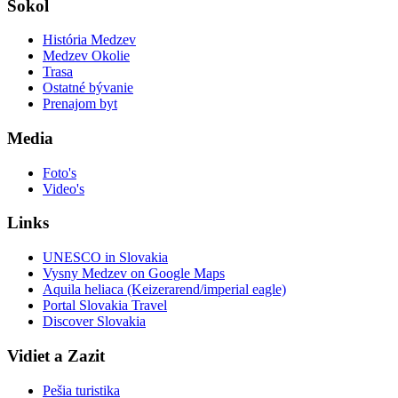
Sokol
História Medzev
Medzev Okolie
Trasa
Ostatné bývanie
Prenajom byt
Media
Foto's
Video's
Links
UNESCO in Slovakia
Vysny Medzev on Google Maps
Aquila heliaca (Keizerarend/imperial eagle)
Portal Slovakia Travel
Discover Slovakia
Vidiet a Zazit
Pešia turistika